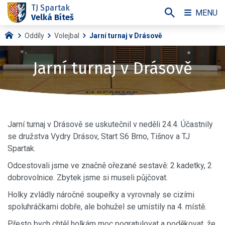
TJ Spartak
MENU
Velká Bíteš
Oddíly
Volejbal
Jarní turnaj v Drásově
Jarní turnaj v Drásově
Jarní turnaj v Drásově se uskutečnil v neděli 24.4. Účastnily
se družstva Vydry Drásov, Start S6 Brno, Tišnov a TJ
Spartak.
Odcestovali jsme ve značně ořezané sestavě: 2 kadetky, 2
dobrovolnice. Zbytek jsme si museli půjčovat.
Holky zvládly náročné soupeřky a vyrovnaly se cizími
spoluhráčkami dobře, ale bohužel se umístily na 4. místě.
Přesto bych chtěl holkám moc pogratulovat a poděkovat, že