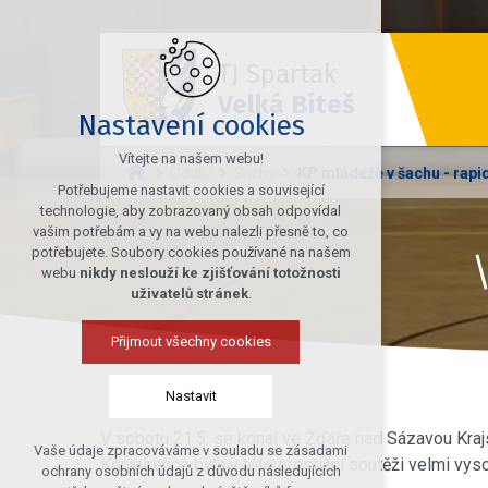
TJ Spartak
Velká Bíteš
Nastavení cookies
Vítejte na našem webu!
Oddíly
Šachy
KP mládeže v šachu - rapi
Potřebujeme nastavit cookies a související
technologie, aby zobrazovaný obsah odpovídal
vašim potřebám a vy na webu nalezli přesně to, co
potřebujete. Soubory cookies používané na našem
webu
nikdy neslouží ke zjišťování totožnosti
uživatelů stránek
.
Přijmout všechny cookies
Nastavit
V sobotu 21.5. se konal ve Žďáře nad Sázavou Krajs
Vaše údaje zpracováváme v souladu se zásadami
Technická cookies
Konkurence byla v této prestižní soutěži velmi vysok
ochrany osobních údajů z důvodu následujících
nutná pro provozování webu