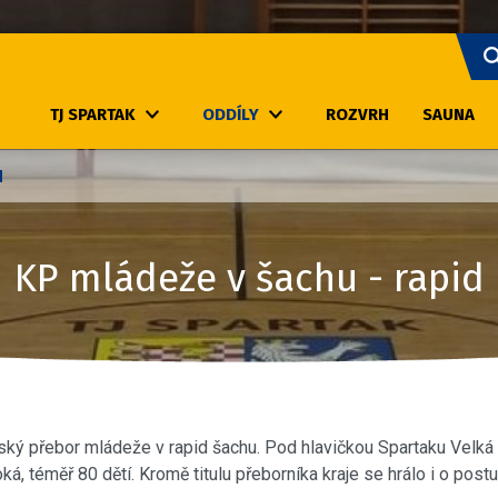
TJ SPARTAK
ODDÍLY
ROZVRH
SAUNA
d
KP mládeže v šachu - rapid
ký přebor mládeže v rapid šachu. Pod hlavičkou Spartaku Velká B
á, téměř 80 dětí. Kromě titulu přeborníka kraje se hrálo i o postu