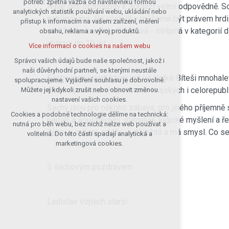
potřeb: zpětná vazba od návštěvníků formou
Naše děti přistoupily k soutěži velmi odpovědně. S
analytických statistik používání webu, ukládání nebo
udržení kontextu stránek (session):
natrénováno. Na výsledky můžeme být právem hrdi. 
přístup k informacím na vašem zařízení, měření
případná přihlášení, volby jazyka, apod.
do 12 let, Josefína Blažková - stříbrná v kategorií 
obsahu, reklama a vývoj produktů.
Volitelná cookies
chlapci do 10 let.
Více informací o cookies na našem webu
analytická pro anonymizované
vyhodnocení návštěvnosti
Správci vašich údajů bude naše společnost, jakož i
naši důvěryhodní partneři, se kterými neustále
marketingová cookies (Google)
Šachy jsou sport, který má ve Velké Bíteši mnohalet
spolupracujeme. Vyjádření souhlasu je dobrovolné.
Více informací o cookies na našem webu
dětí se pravidelně účastníme krajských i celorepubl
Můžete jej kdykoli zrušit nebo obnovit změnou
nastavení vašich cookies.
Šachy jsou pro někoho zábava, pro jiného příjemně s
Cookies a podobné technologie dělíme na technická:
Přijmout všechny cookies
paměť a soustředění, stimuluje logické myšlení a ře
nutná pro běh webu, bez nichž nelze web používat a
dětmi v našem oddíle je důležitá a má smysl. Co se
volitelná. Do této části spadají analytická a
Odmítnout vše
marketingová cookies.
S šachovým pozdravem
Ladislav Vojtěch starší