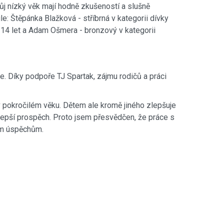
ůj nízký věk mají hodně zkušeností a slušně
: Štěpánka Blažková - stříbrná v kategorii dívky
do 14 let a Adam Ošmera - bronzový v kategorii
je. Díky podpoře TJ Spartak, zájmu rodičů a práci
 v pokročilém věku. Dětem ale kromě jiného zlepšuje
e lepší prospěch. Proto jsem přesvědčen, že práce s
ším úspěchům.