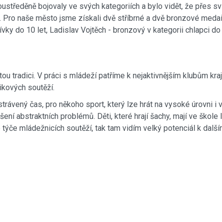
oustředěně bojovaly ve svých kategoriích a bylo vidět, že přes sv
Pro naše město jsme získali dvě stříbrné a dvě bronzové medaile
dívky do 10 let, Ladislav Vojtěch - bronzový v kategorii chlapci 
ou tradici. V práci s mládeží patříme k nejaktivnějším klubům kra
ikových soutěží.
trávený čas, pro někoho sport, který lze hrát na vysoké úrovni i
šení abstraktních problémů. Děti, které hrají šachy, mají ve škol
 týče mládežnicích soutěží, tak tam vidím velký potenciál k dal