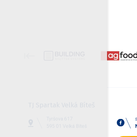
TJ Spartak Velká Bíteš
Tyršova 617
S
595 01 Velká Bíteš