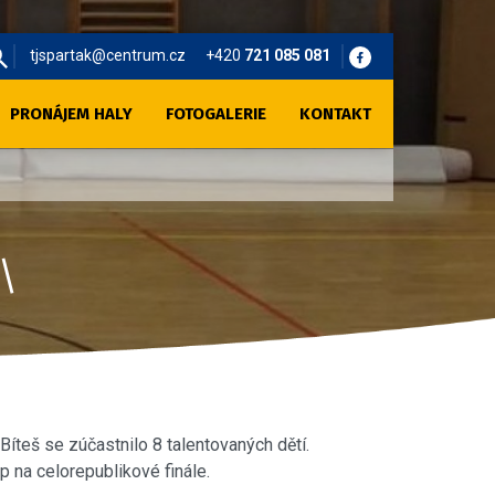
tjspartak@centrum.cz
+420
721 085 081
PRONÁJEM HALY
FOTOGALERIE
KONTAKT
íteš se zúčastnilo 8 talentovaných dětí.
p na celorepublikové finále.