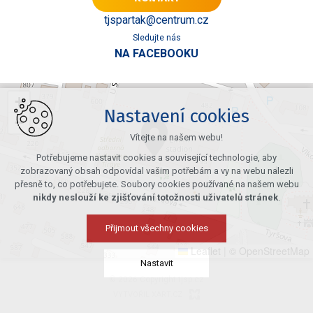
tjspartak@centrum.cz
Sledujte nás
NA FACEBOOKU
+
Nastavení cookies
−
Vítejte na našem webu!
Potřebujeme nastavit cookies a související technologie, aby
zobrazovaný obsah odpovídal vašim potřebám a vy na webu nalezli
přesně to, co potřebujete. Soubory cookies používané na našem webu
nikdy neslouží ke zjišťování totožnosti uživatelů stránek
.
Přijmout všechny cookies
Leaflet
|
© OpenStreetMap
Nastavit
© 2026 Copyright tjsp.cz
VYTVOŘIL XART.CZ
Technická cookies