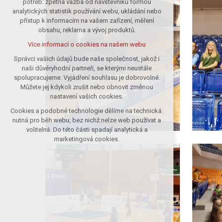
potřeb: zpětná vazba od návštěvníků formou
analytických statistik používání webu, ukládání nebo
udržení kontextu stránek (session):
přístup k informacím na vašem zařízení, měření
případná přihlášení, volby jazyka, apod.
obsahu, reklama a vývoj produktů.
Volitelná cookies
Více informací o cookies na našem webu
analytická pro anonymizované
vyhodnocení návštěvnosti
Správci vašich údajů bude naše společnost, jakož i
naši důvěryhodní partneři, se kterými neustále
marketingová cookies (Google)
spolupracujeme. Vyjádření souhlasu je dobrovolné.
Více informací o cookies na našem webu
Můžete jej kdykoli zrušit nebo obnovit změnou
nastavení vašich cookies.
Cookies a podobné technologie dělíme na technická:
Přijmout všechny cookies
nutná pro běh webu, bez nichž nelze web používat a
volitelná. Do této části spadají analytická a
Odmítnout vše
marketingová cookies.