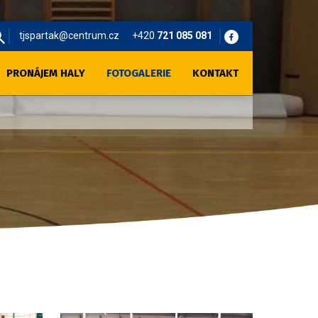
tjspartak@centrum.cz
+420
721 085 081
PRONÁJEM HALY
FOTOGALERIE
KONTAKT