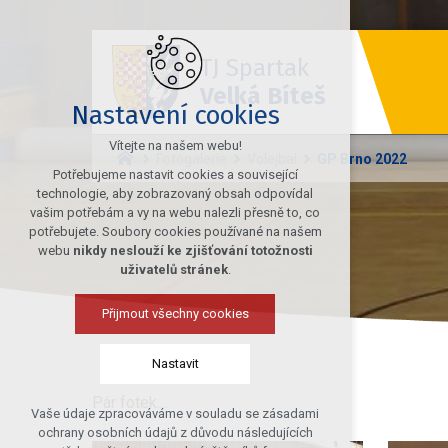
TJ Spartak
Velká Bíteš
Nastavení cookies
Vítejte na našem webu!
Fotogalerie
Volejbal
GP Brno 2022
Potřebujeme nastavit cookies a související
technologie, aby zobrazovaný obsah odpovídal
vašim potřebám a vy na webu nalezli přesně to, co
potřebujete. Soubory cookies používané na našem
webu
nikdy neslouží ke zjišťování totožnosti
uživatelů stránek
.
Přijmout všechny cookies
Nastavit
Pár fotek....
Vaše údaje zpracováváme v souladu se zásadami
Technická cookies
ochrany osobních údajů z důvodu následujících
nutná pro provozování webu