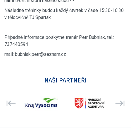
námi tvořit historii našeho klubu !!!
Následné tréninky budou každý čtvrtek v čase 15:30-16:30
v tělocvičně TJ Spartak
Případné informace poskytne trenér Petr Bubniak, tel.:
737440594
mail: bubniak.petr@seznam.cz
NAŠI PARTNEŘI