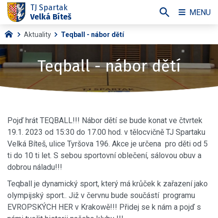
TJ Spartak
MENU
Velká Bíteš
Aktuality
Teqball - nábor dětí
Teqball - nábor dětí
Pojď hrát TEQBALL!!! Nábor dětí se bude konat ve čtvrtek
19.1. 2023 od 15:30 do 17.00 hod. v tělocvičně TJ Spartaku
Velká Bíteš, ulice Tyršova 196. Akce je určena pro děti od 5
ti do 10 ti let. S sebou sportovní oblečení, sálovou obuv a
dobrou náladu!!!
Teqball je dynamický sport, který má krůček k zařazení jako
olympijský sport.. Již v červnu bude součástí programu
EVROPSKÝCH HER v Krakowě!!! Přidej se k nám a pojď s