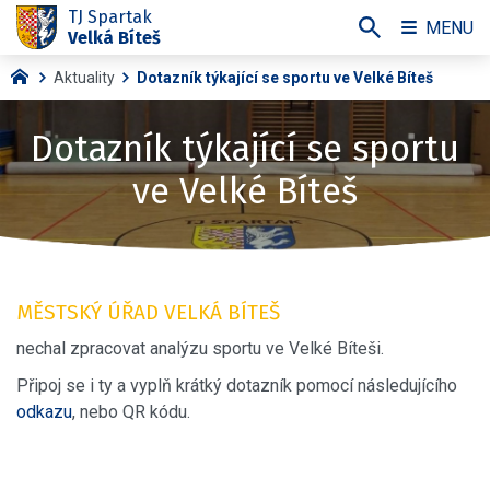
TJ Spartak
MENU
Velká Bíteš
Aktuality
Dotazník týkající se sportu ve Velké Bíteš
Dotazník týkající se sportu
ve Velké Bíteš
MĚSTSKÝ ÚŘAD VELKÁ BÍTEŠ
nechal zpracovat analýzu sportu ve Velké Bíteši.
Připoj se i ty a vyplň krátký dotazník pomocí následujícího
odkazu
, nebo QR kódu.